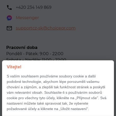
+420 234 149 869
Messenger
supportcz-sk@choiceqr.com
Pracovní doba
Pondělí - Pátek: 9:00 - 22:00
Sobota – Neděle: 11:00 - 22:00
Vítejte!
Naše sociální sítě
S vaším souhlasem používáme soubory cookie a další
podobné technologie, abychom lépe porozuměli vašemu
chování a zájmům, a zlepšili tak funkčnost stránek a poskytli
vám relevantní obsah. Souhlasíte-li s používáním souborů
cookie pro všechny tyto účely, klikněte na „Přijmout vše”. Svá
nastavení můžete také spravovat tak, že vyberete
Podmínky použití aplikace Choice pro partnery
požadované účely a kliknete na „Uložit nastavení“.
Pravidla a podmínky pro uživatele