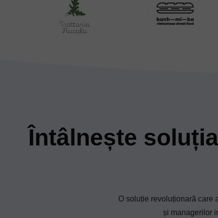
Întâlnește soluți
O soluție revoluționară care 
și managerilor i