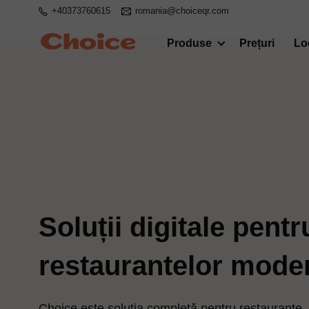
+40373760615
romania@choiceqr.com
Produse
Prețuri
Lo
Soluții digitale pent
restaurantelor mode
Choice este soluția completă pentru restaurante. 