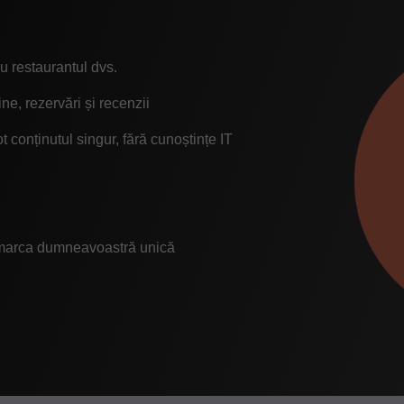
ru restaurantul dvs.
e, rezervări și recenzii
ot conținutul singur, fără cunoștințe IT
 marca dumneavoastră unică