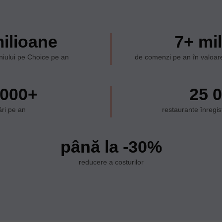
ilioane
7+ mi
eniului pe Choice pe an
de comenzi pe an în valoare
 000+
25 
ări pe an
restaurante înregist
până la -30%
reducere a costurilor