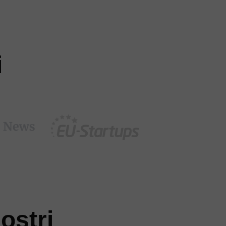
i
oștri