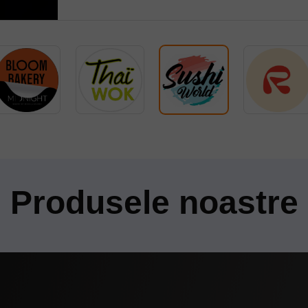
Specialist în Dezvo
Pro
Proprietar al restau
Produsele noastre