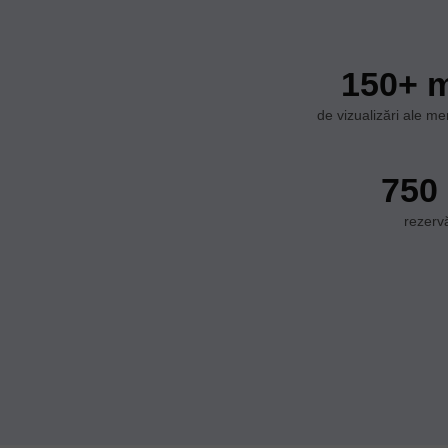
150+ m
de vizualizări ale m
750
rezerv