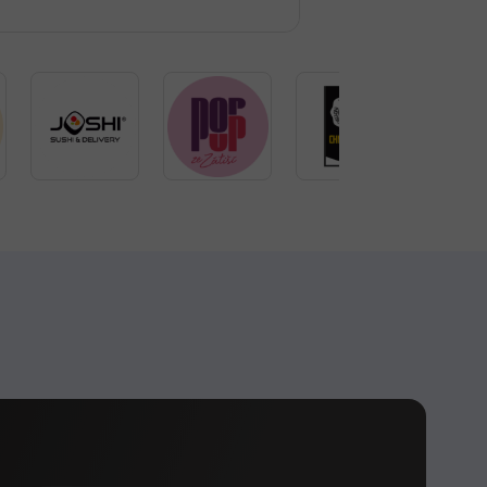
Hana Čermaková
ltarea Vânzărilor la Thai Wok
prietar al Wine Bar Po letech
Fondator și CEO al Joshi
Adam Žák
Managerul Modrý zub
rantului Towers Steak & Salad