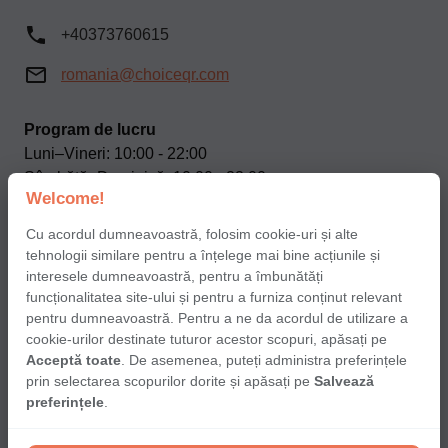
+40373760615
romania@choiceqr.com
Program de lucru
Luni–Vineri: 10:00 - 22:00
Sâmbătă–Duminică: 10:00 - 22:00
Welcome!
Cu acordul dumneavoastră, folosim cookie-uri și alte
tehnologii similare pentru a înțelege mai bine acțiunile și
Rețelele noastre sociale
interesele dumneavoastră, pentru a îmbunătăți
funcționalitatea site-ului și pentru a furniza conținut relevant
pentru dumneavoastră. Pentru a ne da acordul de utilizare a
cookie-urilor destinate tuturor acestor scopuri, apăsați pe
Acceptă toate
. De asemenea, puteți administra preferințele
prin selectarea scopurilor dorite și apăsați pe
Salvează
Termeni de utilizare a aplicației Choice pentru parteneri
preferințele
.
Termeni și condiții ale utilizatorilor