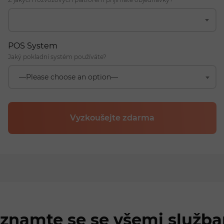
POS System
Jaký pokladní systém používáte?
—Please choose an option—
Vyzkoušejte zdarma
znamte se se všemi služb