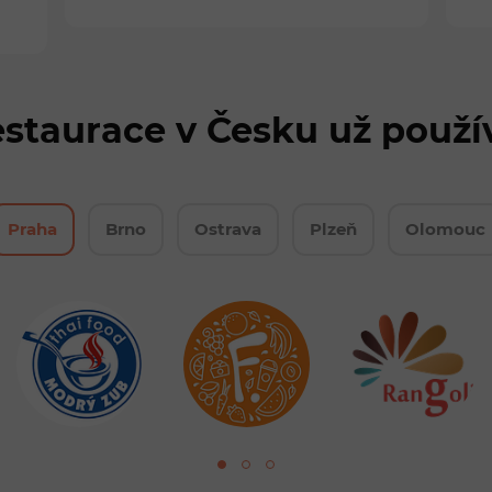
estaurace v Česku už použí
Praha
Brno
Ostrava
Plzeň
Olomouc