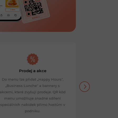
Prodej a akce
Recenze hos
Do menu lze přidat „Happy Hours",
Recenze v menu
„Business Lunche" a bannery s
pro hosty — um
akcemi, které zvyšují prodeje. QR kód
na nespoko
menu umožňuje snadné sdílení
pozitivní im
speciálních nabídek přímo hostům v
potenciální
podniku.
navštěv