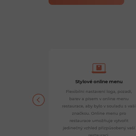
reálném čase
Stylové online menu
viditelné přímo
Flexibilní nastavení loga, pozadí,
 rychlou reakci
barev a písem v online menu
 a budování
restaurace, aby bylo v souladu s vaší
staurace mezi
značkou. Online menu pro
zníky, kteří
restaurace umožňuje vytvořit
še menu.
jedinečný vzhled přizpůsobený vaší
restauraci.