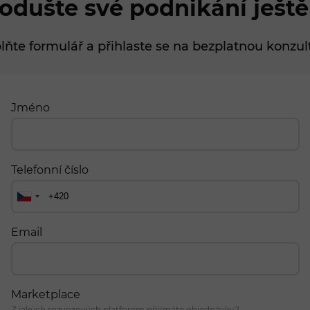
odušte své podnikání ještě
lňte formulář a přihlaste se na bezplatnou konzult
Jméno
Telefonní číslo
Email
Marketplace
Z jakých rozvozových platforem přijímáte objednávky?