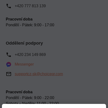
+420 777 813 139
Pracovní doba
Pondělí - Pátek: 9:00 - 17:00
Oddělení podpory
+420 234 149 869
Messenger
supportcz-sk@choiceqr.com
Pracovní doba
Pondělí - Pátek: 9:00 - 22:00
Sobota – Neděle: 11:00 - 22:00