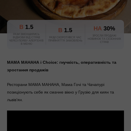
В
1.5
НА
30%
В
1.5
РАЗИ ЗМЕНШИЛИСЬ
ЗРОСЛИ ПРОДАЖІ
ВІДМОВИ ВІД СТРАВ
РАЗИ СКОРОТИВСЯ ЧАС
НОВИНОК ТА СЕЗОННИХ
ЧЕРЕЗ ПОЯВУ АЛЕРГЕНІВ
ПРИЙНЯТТЯ ЗАМОВЛЕНЬ
СТРАВ
В МЕНЮ
МАМА МАНАНА і Choice: гнучкість, оперативність та
зростання продажів
Ресторани МАМА МАНАНА, Мама Гочі та Чачапурі
позиціонують себе як смачне вікно у Грузію для киян та
львів’ян.