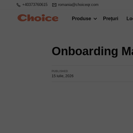
+40373760615
romania@choiceqr.com
Produse
Prețuri
Lo
Onboarding M
PUBLISHED
15 iulie, 2026