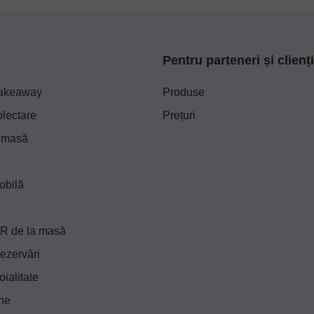
Pentru parteneri și clienți
Takeaway
Produse
olectare
Prețuri
a masă
obilă
R de la masă
ezervări
oialitate
ne