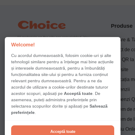
Produse
All materials on the site are copyrighted. You
Livrare & 
need written prior permission to use them on
Welcome!
your property.
Punct de c
Cu acordul dumneavoastră, folosim cookie-uri și alte
Plăți QR l
tehnologii similare pentru a înțelege mai bine acțiunile
și interesele dumneavoastră, pentru a îmbunătăți
Website
funcționalitatea site-ului și pentru a furniza conținut
Aplicația m
relevant pentru dumneavoastră. Pentru a ne da
acordul de utilizare a cookie-urilor destinate tuturor
Recenzii
acestor scopuri, apăsați pe
Acceptă toate
. De
Comenzi Q
asemenea, puteți administra preferințele prin
selectarea scopurilor dorite și apăsați pe
Salvează
Sistem de r
preferințele
.
Sistem de l
Meniu Onli
Acceptă toate