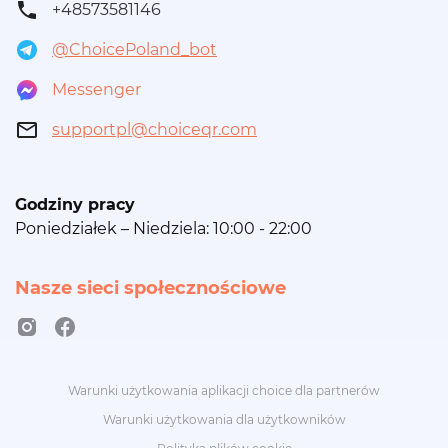
+48573581146
@ChoicePoland_bot
Messenger
supportpl@choiceqr.com
Godziny pracy
Poniedziałek – Niedziela: 10:00 - 22:00
Nasze sieci społecznościowe
Warunki użytkowania aplikacji choice dla partnerów
Warunki użytkowania dla użytkowników