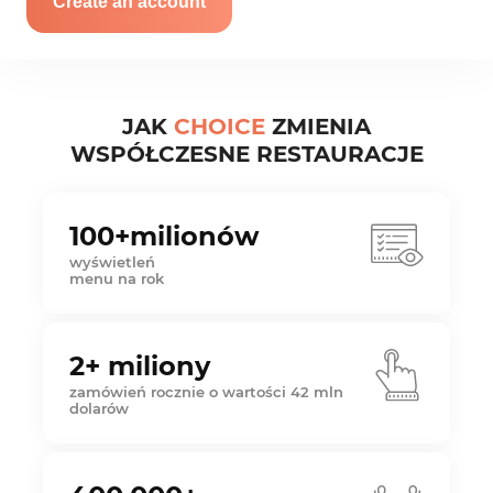
Create an account
JAK
CHOICE
ZMIENIA
WSPÓŁCZESNE RESTAURACJE
100+milionów
wyświetleń
menu na rok
2+ miliony
zamówień rocznie o wartości 42 mln
dolarów