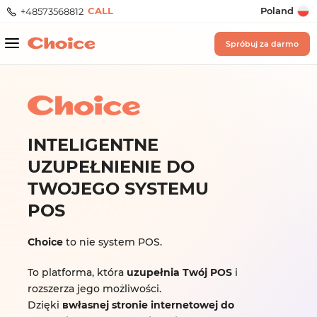
CALL
Poland
+48573568812
Spróbuj za darmo
INTELIGENTNE
UZUPEŁNIENIE DO
TWOJEGO SYSTEMU
POS
Choice
to nie system POS.
To platforma, która
uzupełnia Twój POS
i
rozszerza jego możliwości.
Dzięki
вwłasnej stronie internetowej do