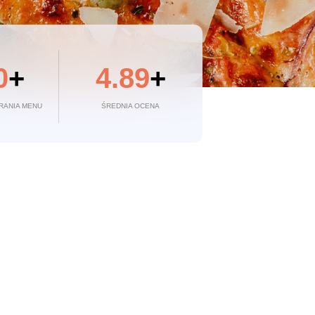
0
+
4.89
+
RANIA MENU
ŚREDNIA OCENA