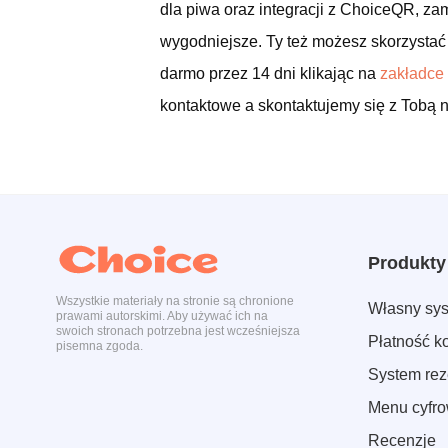
dla piwa oraz integracji z ChoiceQR, zama
wygodniejsze.
Ty też możesz skorzysta
darmo przez 14 dni klikając na
zakładce
kontaktowe a skontaktujemy się z Tobą n
Produkty
Wszystkie materiały na stronie są chronione
Własny sy
prawami autorskimi. Aby używać ich na
swoich stronach potrzebna jest wcześniejsza
Płatność 
pisemna zgoda.
System rez
Menu cyfr
Recenzje