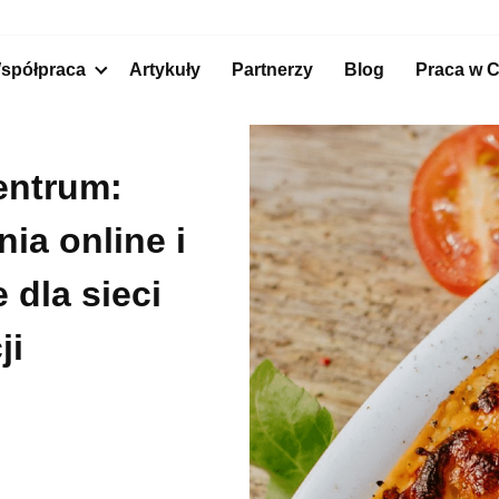
spółpraca
Artykuły
Partnerzy
Blog
Praca
w C
entrum:
ia online i
 dla sieci
ji