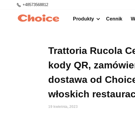
+48573568812
Produkty
Cennik
W
Trattoria Rucola C
kody QR, zamówien
dostawa od Сhoice
włoskich restaurac
19 kwietnia, 2023