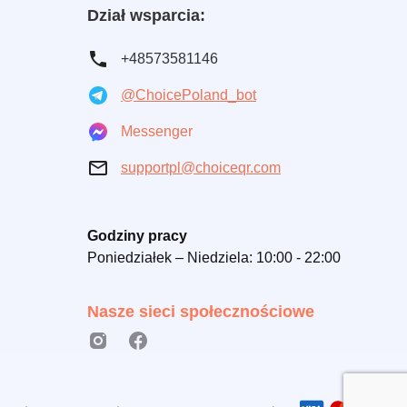
Dział wsparcia:
+48573581146
@ChoicePoland_bot
Messenger
supportpl@choiceqr.com
Godziny pracy
Poniedziałek – Niedziela: 10:00 - 22:00
Nasze sieci społecznościowe