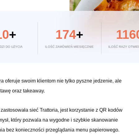
10
+
174
+
116
DZI DO UŻYCIA
ILOŚĆ ZAMÓWIEŃ MIESIĘCZNIE
ILOŚĆ RAZY OTWIE
óra oferuje swoim klientom nie tylko pyszne jedzenie, ale
stawę oraz takeaway.
zastosowała sieć Trattoria, jest korzystanie z QR kodów
mysł, który pozwala na wygodne i szybkie skanowanie
nia bez konieczności przeglądania menu papierowego.