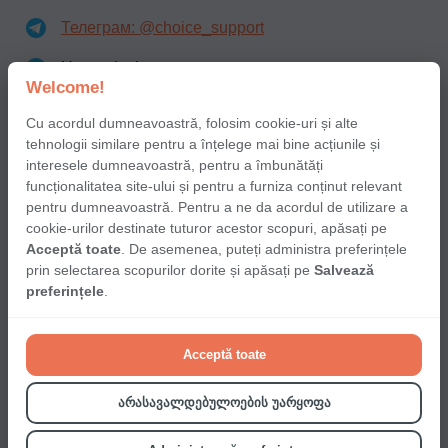
Телеграм: @choice_support
Нетехнічні запити:
Welcome!
Телеграм: @choice_support2
Cu acordul dumneavoastră, folosim cookie-uri și alte
tehnologii similare pentru a înțelege mai bine acțiunile și
ჩვენი სოციალური ქსელები
interesele dumneavoastră, pentru a îmbunătăți
funcționalitatea site-ului și pentru a furniza conținut relevant
pentru dumneavoastră. Pentru a ne da acordul de utilizare a
cookie-urilor destinate tuturor acestor scopuri, apăsați pe
Acceptă toate
. De asemenea, puteți administra preferințele
prin selectarea scopurilor dorite și apăsați pe
Salvează
Terms of use of choice application for partners
preferințele
.
Terms and conditions users
Privacy Policy
Acceptă toate
Cookies
არასავალდებულოების უარყოფა