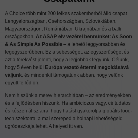
A Choice több mint 200 lelkes szakemberből álló csapat
Lengyelországban, Csehországban, Szlovákiában,
Magyarországon, Romániában, Ukrajnában és a balti
országokban.
Az ASAP elv vezérel bennünket: As Soon
& As Simple As Possible
– a lehető leggyorsabban és
legegyszerűbben. Ez a sebességet, az egyszerűséget és
azt a törekvést jelenti, hogy a legjobbak legyünk. Célunk,
hogy 5 éven belül
Európa vezető éttermi megoldásává
váljunk
, és mindenkit támogatunk abban, hogy velünk
együtt fejlődjön.
Nem hiszünk a merev hierarchiában – az eredményekben
és a fejlődésben hiszünk. Ha ambiciózus vagy, céltudatos
és készen állsz arra, hogy hatást gyakorolj a globális food-
tech szektorra, a mai szereped a holnapi lehetőségeid
ugródeszkája lehet. A helyed itt van.