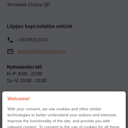
Termékek Choice QR
Lépjen kapcsolatba velünk
+36706313167
hungary@choiceqr.com
Nyitvatartási idő
H–P: 9:00 - 22:00
Sz–V: 10:00 - 22:00
Welcome!
Közösségi oldalaink
With your consent, we use cookies and other similar
technologies to better understand your actions and interests,
improve the functionality of the site, and provide you with
relevant content. To consent to the use of cookies for all these