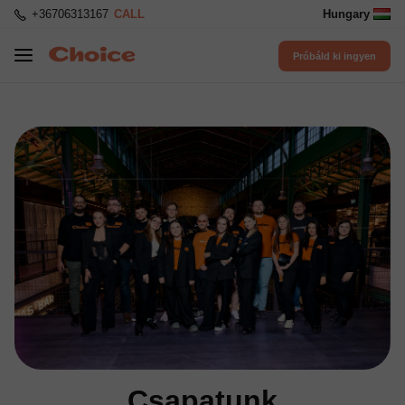
+36706313167
CALL
Hungary
Próbáld ki ingyen
Csapatunk