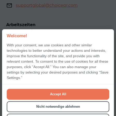
supportglobal@choiceqr.com
Arbeitszeiten
Montag–Freitag: 9:00 - 22:00
Welcome!
Samstag–Sonntag: 12:00 - 22:00
With your consent, we use cookies and other similar
technologies to better understand your actions and interests,
Our social networks
improve the functionality of the site, and provide you with
relevant content. To consent to the use of cookies for all these
purposes, click “Accept All.” You can also manage your
settings by selecting your desired purposes and clicking “Save
Settings.”
Geschäftsbedingungen
Cookie-Richtlinie
Accept All
Datenschutz-Bestimmungen
Nicht notwendige ablehnen