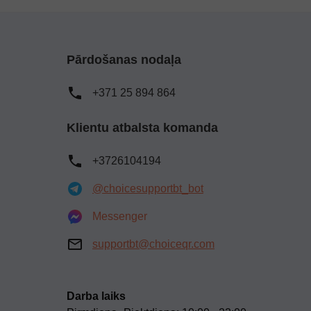
Pārdošanas nodaļa
+371 25 894 864
Klientu atbalsta komanda
+3726104194
@choicesupportbt_bot
Messenger
supportbt@choiceqr.com
Darba laiks