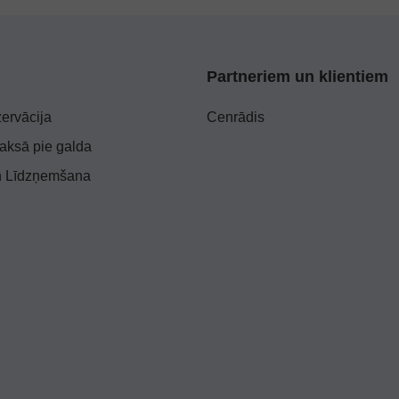
Partneriem un klientiem
ervācija
Cenrādis
ksā pie galda
n Līdzņemšana