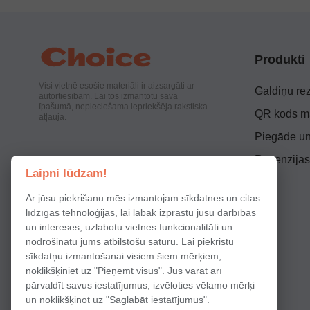
Produkti
Visi vietnē esošie materiāli ir aizsargāti ar
Galdiņu rez
autortiesībām. Lai tos izmantotu savā
īpašumā, nepieciešama iepriekšēja rakstiska
QR kods ma
atļauja.
Piegāde u
Recenzijas
Laipni lūdzam!
Ar jūsu piekrišanu mēs izmantojam sīkdatnes un citas
līdzīgas tehnoloģijas, lai labāk izprastu jūsu darbības
un intereses, uzlabotu vietnes funkcionalitāti un
nodrošinātu jums atbilstošu saturu. Lai piekristu
sīkdatņu izmantošanai visiem šiem mērķiem,
noklikšķiniet uz "Pieņemt visus". Jūs varat arī
pārvaldīt savus iestatījumus, izvēloties vēlamo mērķi
un noklikšķinot uz "Saglabāt iestatījumus".