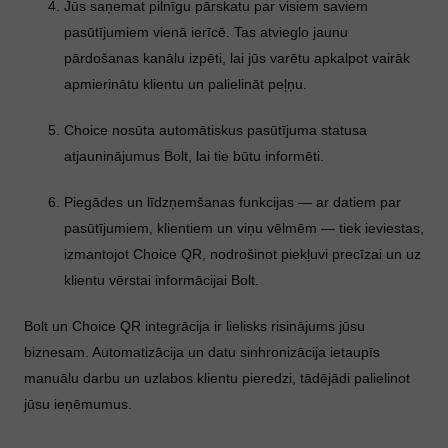
Jūs saņemat pilnīgu pārskatu par visiem saviem
pasūtījumiem vienā ierīcē. Tas atvieglo jaunu
pārdošanas kanālu izpēti, lai jūs varētu apkalpot vairāk
apmierinātu klientu un palielināt peļņu.
Choice nosūta automātiskus pasūtījuma statusa
atjauninājumus Bolt, lai tie būtu informēti.
Piegādes un līdzņemšanas funkcijas — ar datiem par
pasūtījumiem, klientiem un viņu vēlmēm — tiek ieviestas,
izmantojot Choice QR, nodrošinot piekļuvi precīzai un uz
klientu vērstai informācijai Bolt.
Bolt un Choice QR integrācija ir lielisks risinājums jūsu
biznesam. Automatizācija un datu sinhronizācija ietaupīs
manuālu darbu un uzlabos klientu pieredzi, tādējādi palielinot
jūsu ieņēmumus.