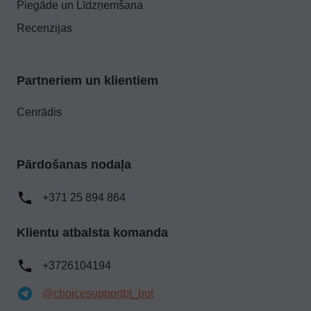
Piegāde un Līdzņemšana
Recenzijas
Partneriem un klientiem
Cenrādis
Pārdošanas nodaļa
+371 25 894 864
Klientu atbalsta komanda
+3726104194
@choicesupportbt_bot