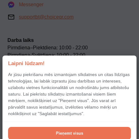
Messenger
supportbt@choiceqr.com
Darba laiks
Pirmdiena–Piektdiena: 10:00 - 22:00
Pirmdiena-Svētdiena: 10:00 - 22:00
Laipni lūdzam!
Mūsu sociālie tīkli
Ar jūsu piekrišanu mēs izmantojam sīkdatnes un citas līdzīgas
tehnoloģijas, lai labāk izprastu jūsu darbības un intereses,
uzlabotu vietnes funkcionalitāti un nodrošinātu jums atbilstošu
saturu. Lai piekristu sīkdatņu izmantošanai visiem šiem
mērķiem, noklikšķiniet uz "Pieņemt visus". Jūs varat arī
pārvaldīt savus iestatījumus, izvēloties vēlamo mērķi un
Terms of use of choice application for partners
noklikšķinot uz "Saglabāt iestatījumus".
Terms and conditions users
Cookies policy
Pieņemt visus