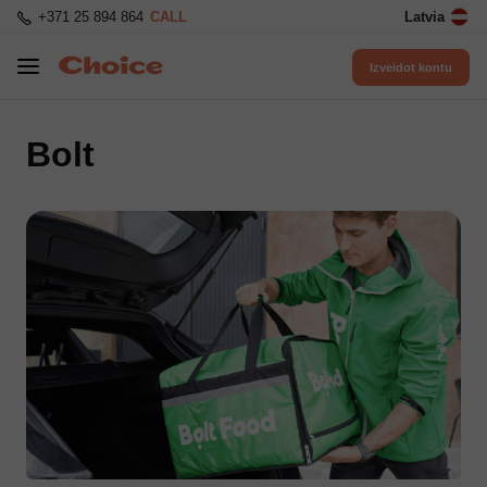
+371 25 894 864
CALL
Latvia
Izveidot kontu
Bolt