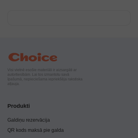
Visi vietnē esošie materiāli ir aizsargāti ar
autortiesībām. Lai tos izmantotu savā
īpašumā, nepieciešama iepriekšēja rakstiska
atļauja.
Produkti
Galdiņu rezervācija
QR kods maksā pie galda