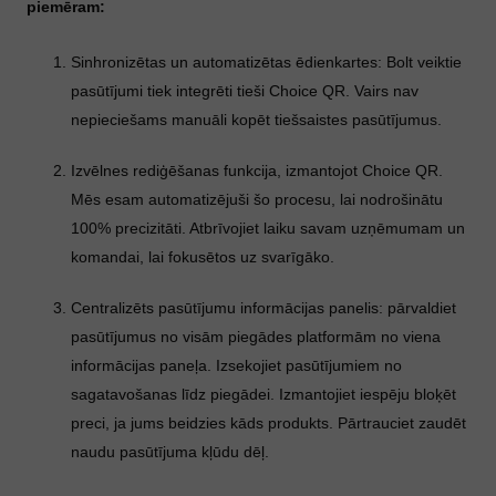
piemēram:
Sinhronizētas un automatizētas ēdienkartes: Bolt veiktie
pasūtījumi tiek integrēti tieši Choice QR. Vairs nav
nepieciešams manuāli kopēt tiešsaistes pasūtījumus.
Izvēlnes rediģēšanas funkcija, izmantojot Choice QR.
Mēs esam automatizējuši šo procesu, lai nodrošinātu
100% precizitāti. Atbrīvojiet laiku savam uzņēmumam un
komandai, lai fokusētos uz svarīgāko.
Centralizēts pasūtījumu informācijas panelis: pārvaldiet
pasūtījumus no visām piegādes platformām no viena
informācijas paneļa. Izsekojiet pasūtījumiem no
sagatavošanas līdz piegādei. Izmantojiet iespēju bloķēt
preci, ja jums beidzies kāds produkts. Pārtrauciet zaudēt
naudu pasūtījuma kļūdu dēļ.