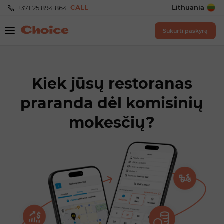
CALL
Lithuania
+371 25 894 864
Sukurti paskyrą
Kiek jūsų restoranas
praranda dėl komisinių
mokesčių?