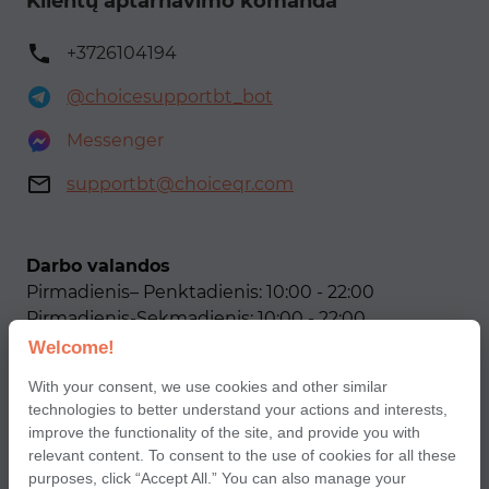
Klientų aptarnavimo komanda
+3726104194
@choicesupportbt_bot
Messenger
supportbt@choiceqr.com
Darbo valandos
Pirmadienis– Penktadienis: 10:00 - 22:00
Pirmadienis-Sekmadienis: 10:00 - 22:00
Welcome!
Our social networks
With your consent, we use cookies and other similar
technologies to better understand your actions and interests,
improve the functionality of the site, and provide you with
relevant content. To consent to the use of cookies for all these
purposes, click “Accept All.” You can also manage your