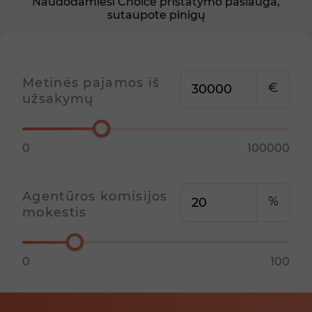
Naudodamiesi Choice pristatymo paslauga,
sutaupote pinigų
Metinės pajamos iš
€
užsakymų
0
100000
Agentūros komisijos
%
mokestis
0
100