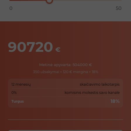
0
50
90720
€
Metinė apyvarta:
504000
€
350
užsakymai ×
120
€ mergina ×
18
%
12 mėnesių
skaičiavimo laikotarpis
0%
komisinis mokestis savo kanale
18
%
Turgus