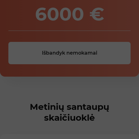
6000
€
Išbandyk nemokamai
Metinių santaupų
skaičiuoklė