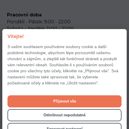
Pracovní doba
Pondělí - Pátek: 9:00 - 22:00
Sobota – Neděle: 11:00 - 22:00
Vítejte!
Naše sociální sítě
S vaším souhlasem používáme soubory cookie a další
podobné technologie, abychom lépe porozuměli vašemu
chování a zájmům, a zlepšili tak funkčnost stránek a poskytli
vám relevantní obsah. Souhlasíte-li s používáním souborů
cookie pro všechny tyto účely, klikněte na „Přijmout vše”. Svá
nastavení můžete také spravovat tak, že vyberete
Podmínky použití aplikace Choice pro partnery
požadované účely a kliknete na „Uložit nastavení“.
Pravidla a podmínky pro uživatele
Zásady používání cookies
Přijmout vše
Zásady ochrany osobních údajů
Odmítnout nepodstatné
Spravovat nastavení