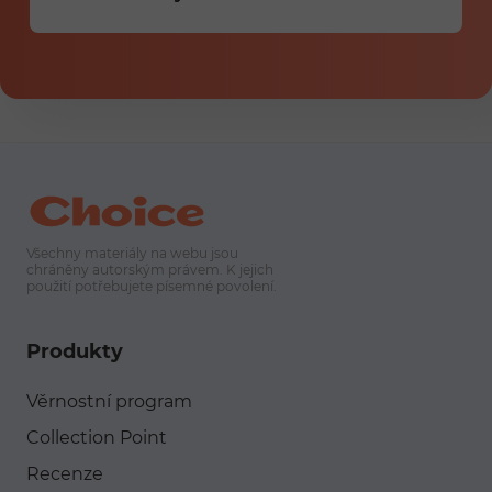
Všechny materiály na webu jsou
chráněny autorským právem. K jejich
použití potřebujete písemné povolení.
Produkty
Věrnostní program
Collection Point
Recenze