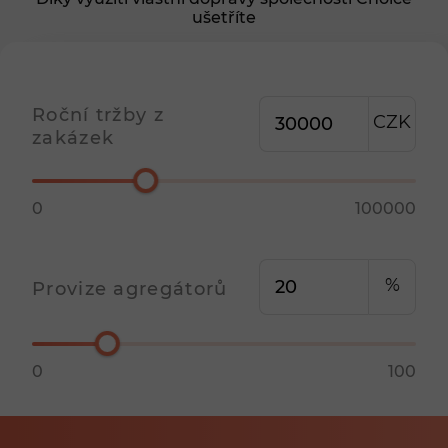
ušetříte
Roční tržby z
CZK
zakázek
0
100000
%
Provize agregátorů
0
100