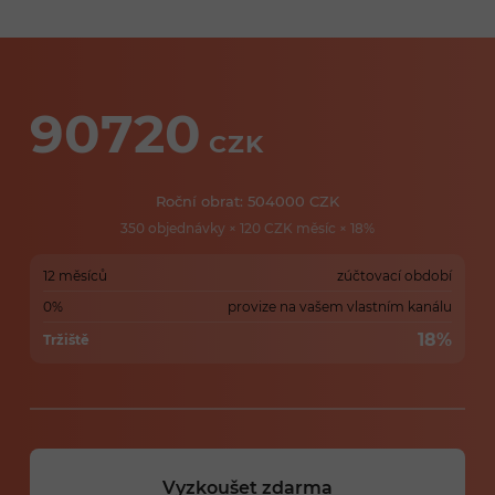
90720
CZK
Roční obrat:
504000
CZK
350
objednávky ×
120
CZK měsíc ×
18
%
12 měsíců
zúčtovací období
0%
provize na vašem vlastním kanálu
18
%
Tržiště
Vyzkoušet zdarma